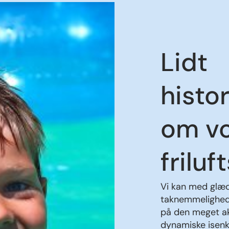
Lidt
histor
om v
friluf
Vi kan med glæ
taknemmelighed,
på den meget ak
dynamiske isen