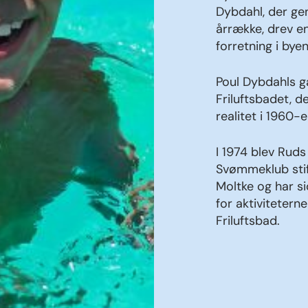
Dybdahl, der ge
årrække, drev e
forretning i byen
Poul Dybdahls ga
Friluftsbadet, d
realitet i 1960-e
I 1974 blev Rud
Svømmeklub stif
Moltke og har si
for aktivitetern
Friluftsbad.