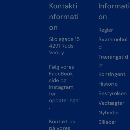
Kontakti
Informati
nformati
on
on
Regler
Skolegade 15
Svømmehol
4291 Ruds
d
Vedby
Træningstid
er
Følg vores
FaceBook
Kontingent
side og
Historie
Instagram
Bestyrelsen
for
opdateringer
Vedtægter
.
Nyheder
Kontakt os
Billeder
på vores