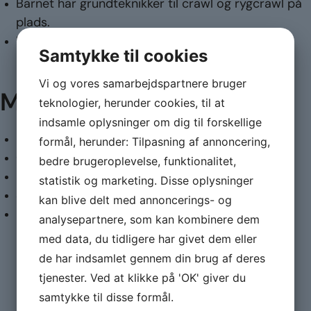
Barnet har grundteknikker til crawl og rygcrawl på
plads.
Barnet skal kunne hoppe i fra kanten i det store
Samtykke til cookies
bassin, i den lave ende.
Vi og vores samarbejdspartnere bruger
Målsætning:
teknologier, herunder cookies, til at
indsamle oplysninger om dig til forskellige
Lave forlæns og baglæns kolbøtter, med hjælp.
formål, herunder: Tilpasning af annoncering,
Grundteknikken til bryst med hjælpemidler.
bedre brugeroplevelse, funktionalitet,
Instruktion til flyben.
statistik og marketing. Disse oplysninger
Svømme uden vinger, men stadig med bælte.
kan blive delt med annoncerings- og
Elementskifte.
analysepartnere, som kan kombinere dem
med data, du tidligere har givet dem eller
de har indsamlet gennem din brug af deres
tjenester. Ved at klikke på 'OK' giver du
samtykke til disse formål.