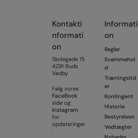
Kontakti
Informati
nformati
on
on
Regler
Skolegade 15
Svømmehol
4291 Ruds
d
Vedby
Træningstid
er
Følg vores
FaceBook
Kontingent
side og
Historie
Instagram
Bestyrelsen
for
opdateringer
Vedtægter
.
Nyheder