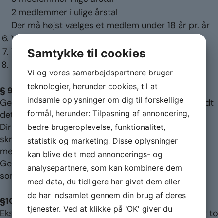
2 medlemmer i ulige årstal
Der må højst vælges et medlem under 18 år pr. år
Valg af to suppleanter
Samtykke til cookies
Valg af en revisor for 2 år
Eventuelt
Vi og vores samarbejdspartnere bruger
teknologier, herunder cookies, til at
§ 9 Generalforsamlingens ledelse
indsamle oplysninger om dig til forskellige
Generalforsamlingen ledes af en dirigent som, så vidt
formål, herunder: Tilpasning af annoncering,
det er muligt, vælges udenfor bestyrelsens rækker.
bedre brugeroplevelse, funktionalitet,
Dirigenten bestemmer afstemningsmåden, dog skal
skriftlig afstemning benyttes, hvis blot et enkelt
statistik og marketing. Disse oplysninger
medlem anmoder herom.
kan blive delt med annoncerings- og
Generalforsamlingens beslutninger føres til referat,
analysepartnere, som kan kombinere dem
som underskrives af dirigenten
med data, du tidligere har givet dem eller
de har indsamlet gennem din brug af deres
§10 Ekstraordinær generalforsamling
tjenester. Ved at klikke på 'OK' giver du
Ekstraordinær generalforsamling skal indkaldes, når to